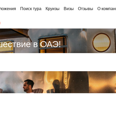
ложения
Поиск тура
Круизы
Визы
Отзывы
О компан
шествие в ОАЭ!