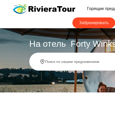
Горящие пред
Забронировать
На отель Forty Wink