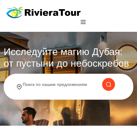
Исследуйте магию Дубая:
от пустыни до небоскребов