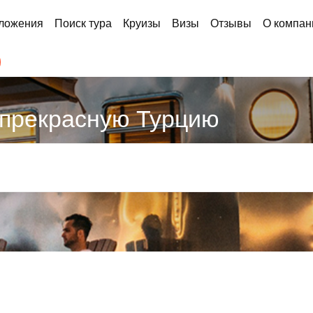
ложения
Поиск тура
Круизы
Визы
Отзывы
О компан
 прекрасную Турцию