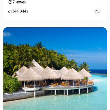
7 ночей
344 344
от
₸