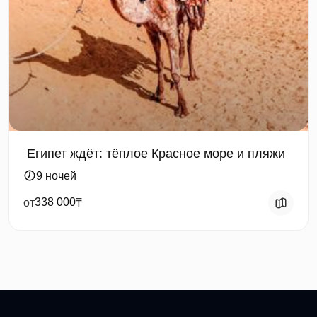
️ Египет ждёт: тёплое Красное море и пляжи
9 ночей
338 000
от
₸