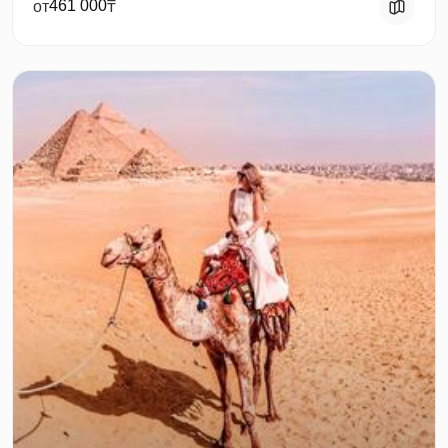
461 000
от
₸