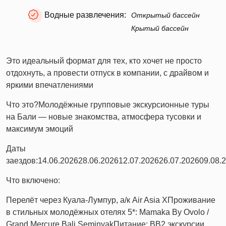
Водные развлечения:
Открытый бассейн
Крытый бассейн
Это идеальный формат для тех, кто хочет не просто
отдохнуть, а провести отпуск в компании, с драйвом и
яркими впечатлениями
Что это?
Молодёжные групповые экскурсионные туры
на Бали — новые знакомства, атмосфера тусовки и
максимум эмоций
Даты
заездов:
14.06.2026
28.06.2026
12.07.2026
26.07.2026
09.08.
Что включено:
Перелёт через Куала-Лумпур, а/к Air Asia X
Проживание
в стильных молодёжных отелях 5*: Mamaka By Ovolo /
Grand Mercure Bali Seminyak
Питание: ВВ
2 экскурсии